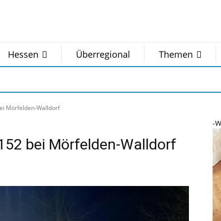
Hessen
Überregional
Themen
bei Mörfelden-Walldorf
-W
K152 bei Mörfelden-Walldorf