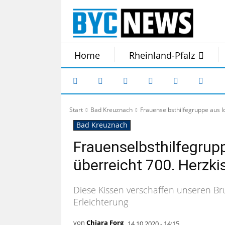
Home
Rheinland-Pfalz
Start
Bad Kreuznach
Frauenselbsthilfegruppe aus I
Bad Kreuznach
Frauenselbsthilfegrup
überreicht 700. Herzki
Diese Kissen verschaffen unseren Br
Erleichterung
von
Chiara Forg
14.10.2020 - 14:15