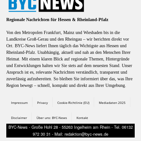
Regionale Nachrichten für Hessen & Rheinland-Pfalz
Von den Metropolen Frankfurt, Mainz und Wiesbaden bis in die
Landkreise Groß-Gerau und den Rheingau – wir berichten direkt vor
Ort. BYC-News liefert Ihnen täglich das Wichtigste aus Hessen und
Rheinland-Pfalz. Unabhängig, aktuell und nah an den Menschen Ihrer
Heimat. Mit einem klaren Blick auf regionale Themen, Hintergründe
und Entwicklungen halten wir Sie stets auf dem neuesten Stand. Unser
Anspruch ist es, relevante Nachrichten verständlich, transparent und
zuverlässig aufzubereiten. So bleiben Sie informiert über das, was Ihre
Region bewegt – schnell, kompakt und direkt aus Ihrer Umgebung.
Impressum
Privacy
Cookie-Richtlinie (EU)
Mediadaten 2025
Disclaimer
Über uns: BYC-News
Kontakt
BYC-News - Große Hohl 28 - 55263 Ingelheim am Rhein - Tel. 06132
972 30 31 - Mail: redaktion@byc-news.de