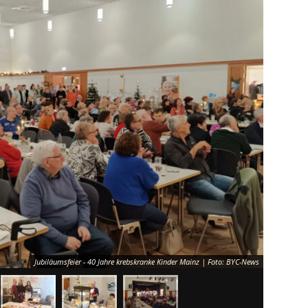
Jubiläumsfeier - 40 Jahre krebskranke Kinder Mainz | Foto: BYC-News