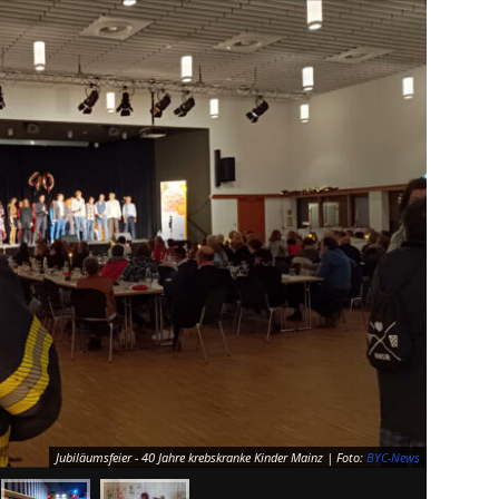
Jubiläumsfeier - 40 Jahre krebskranke Kinder Mainz | Foto:
BYC-News