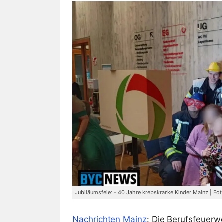
Jubiläumsfeier - 40 Jahre krebskranke Kinder Mainz | F
Nachrichten Mainz
: Die Berufsfeuer