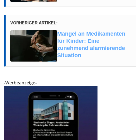
VORHERIGER ARTIKEL:
Mangel an Medikamenten
für Kinder: Eine
zunehmend alarmierende
Situation
-Werbeanzeige-