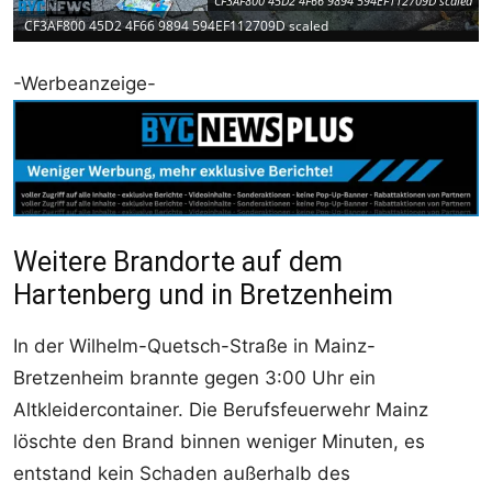
CF3AF800 45D2 4F66 9894 594EF112709D scaled
CF3AF800 45D2 4F66 9894 594EF112709D scaled
-Werbeanzeige-
Weitere Brandorte auf dem
Hartenberg und in Bretzenheim
In der Wilhelm-Quetsch-Straße in Mainz-
Bretzenheim brannte gegen 3:00 Uhr ein
Altkleidercontainer. Die Berufsfeuerwehr Mainz
löschte den Brand binnen weniger Minuten, es
entstand kein Schaden außerhalb des