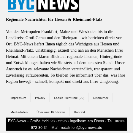
Regionale Nachrichten für Hessen & Rheinland-Pfalz
Von den Metropolen Frankfurt, Mainz und Wiesbaden bis in die
Landkreise Groß-Gerau und den Rheingau – wir berichten direkt vor
Ort. BYC-News liefert Ihnen täglich das Wichtigste aus Hessen und
Rheinland-Pfalz. Unabhängig, aktuell und nah an den Menschen Ihrer
Heimat. Mit einem klaren Blick auf regionale Themen, Hintergründe
und Entwicklungen halten wir Sie stets auf dem neuesten Stand. Unser
Anspruch ist es, relevante Nachrichten verständlich, transparent und
zuverlässig aufzubereiten. So bleiben Sie informiert über das, was Ihre
Region bewegt – schnell, kompakt und direkt aus Ihrer Umgebung.
Impressum
Privacy
Cookie-Richtlinie (EU)
Disclaimer
Mediadaten
Über uns: BYC-News
Kontakt
BYC-News - Große Hohl 28 - 55263 Ingelheim am Rhein - Tel. 06132
972 30 31 - Mail: redaktion@byc-news.de