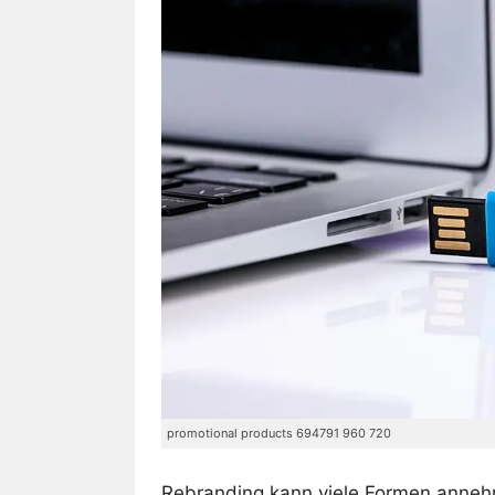
promotional products 694791 960 720
Rebranding kann viele Formen annehm