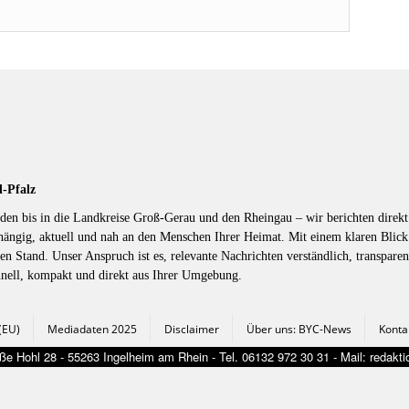
d-Pfalz
en bis in die Landkreise Groß-Gerau und den Rheingau – wir berichten direkt 
hängig, aktuell und nah an den Menschen Ihrer Heimat. Mit einem klaren Blic
en Stand. Unser Anspruch ist es, relevante Nachrichten verständlich, transparen
hnell, kompakt und direkt aus Ihrer Umgebung.
 (EU)
Mediadaten 2025
Disclaimer
Über uns: BYC-News
Konta
e Hohl 28 - 55263 Ingelheim am Rhein - Tel. 06132 972 30 31 - Mail: redak