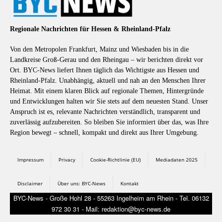
Regionale Nachrichten für Hessen & Rheinland-Pfalz
Von den Metropolen Frankfurt, Mainz und Wiesbaden bis in die
Landkreise Groß-Gerau und den Rheingau – wir berichten direkt vor
Ort. BYC-News liefert Ihnen täglich das Wichtigste aus Hessen und
Rheinland-Pfalz. Unabhängig, aktuell und nah an den Menschen Ihrer
Heimat. Mit einem klaren Blick auf regionale Themen, Hintergründe
und Entwicklungen halten wir Sie stets auf dem neuesten Stand. Unser
Anspruch ist es, relevante Nachrichten verständlich, transparent und
zuverlässig aufzubereiten. So bleiben Sie informiert über das, was Ihre
Region bewegt – schnell, kompakt und direkt aus Ihrer Umgebung.
Impressum
Privacy
Cookie-Richtlinie (EU)
Mediadaten 2025
Disclaimer
Über uns: BYC-News
Kontakt
BYC-News - Große Hohl 28 - 55263 Ingelheim am Rhein - Tel. 06132
972 30 31 - Mail: redaktion@byc-news.de