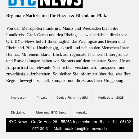
Regionale Nachrichten für Hessen & Rheinland-Pfalz
Von den Metropolen Frankfurt, Mainz und Wiesbaden bis in die
Landkreise Groß-Gerau und den Rheingau – wir berichten direkt vor
Ort. BYC-News liefert Ihnen täglich das Wichtigste aus Hessen und
Rheinland-Pfalz. Unabhängig, aktuell und nah an den Menschen Ihrer
Heimat. Mit einem klaren Blick auf regionale Themen, Hintergründe
und Entwicklungen halten wir Sie stets auf dem neuesten Stand. Unser
Anspruch ist es, relevante Nachrichten verständlich, transparent und
zuverlässig aufzubereiten. So bleiben Sie informiert über das, was Ihre
Region bewegt – schnell, kompakt und direkt aus Ihrer Umgebung.
Impressum
Privacy
Cookie-Richtlinie (EU)
Mediadaten 2025
Disclaimer
Über uns: BYC-News
Kontakt
BYC-News - Große Hohl 28 - 55263 Ingelheim am Rhein - Tel. 06132
972 30 31 - Mail: redaktion@byc-news.de