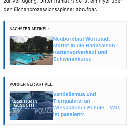
zur Verfügung. Unter frankfurt.de ist ein Flyer über
den Eichenprozessionsspinner abrufbar.
NÄCHSTER ARTIKEL:
Neubornbad Wörrstadt
startet in die Badesaison –
Kartenvorverkauf und
Schwimmkurse
VORHERIGER ARTIKEL:
Vandalismus und
Tierquälerei an
Wiesbadener Schule – Was
ist passiert?