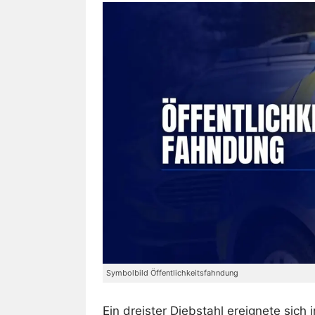
Symbolbild Öffentlichkeitsfahndung
Ein dreister Diebstahl ereignete sich