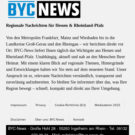
Regionale Nachrichten für Hessen & Rheinland-Pfalz
Von den Metropolen Frankfurt, Mainz und Wiesbaden bis in die
Landkreise Groß-Gerau und den Rheingau – wir berichten direkt vor
Ort. BYC-News liefert Ihnen täglich das Wichtigste aus Hessen und
Rheinland-Pfalz. Unabhängig, aktuell und nah an den Menschen Ihrer
Heimat. Mit einem klaren Blick auf regionale Themen, Hintergründe
und Entwicklungen halten wir Sie stets auf dem neuesten Stand. Unser
Anspruch ist es, relevante Nachrichten verständlich, transparent und
zuverlässig aufzubereiten. So bleiben Sie informiert über das, was Ihre
Region bewegt – schnell, kompakt und direkt aus Ihrer Umgebung.
Impressum
Privacy
Cookie-Richtlinie (EU)
Mediadaten 2025
Disclaimer
Über uns: BYC-News
Kontakt
BYC-News - Große Hohl 28 - 55263 Ingelheim am Rhein - Tel. 06132
972 30 31 - Mail: redaktion@byc-news.de