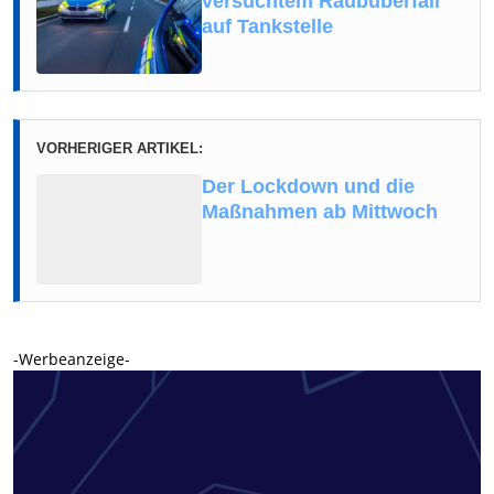
versuchtem Raubüberfall
auf Tankstelle
VORHERIGER ARTIKEL:
Der Lockdown und die
Maßnahmen ab Mittwoch
-Werbeanzeige-