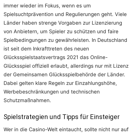
immer wieder im Fokus, wenn es um
Spielsuchtprävention und Regulierungen geht. Viele
Länder haben strenge Vorgaben zur Lizenzierung
von Anbietern, um Spieler zu schützen und faire
Spielbedingungen zu gewährleisten. In Deutschland
ist seit dem Inkrafttreten des neuen
Glücksspielstaatsvertrags 2021 das Online-
Glücksspiel offiziell erlaubt, allerdings nur mit Lizenz
der Gemeinsamen Glücksspielbehörde der Länder.
Dabei gelten klare Regeln zur Einzahlungshöhe,
Werbebeschränkungen und technischen
Schutzmaßnahmen.
Spielstrategien und Tipps für Einsteiger
Wer in die Casino-Welt eintaucht, sollte nicht nur auf