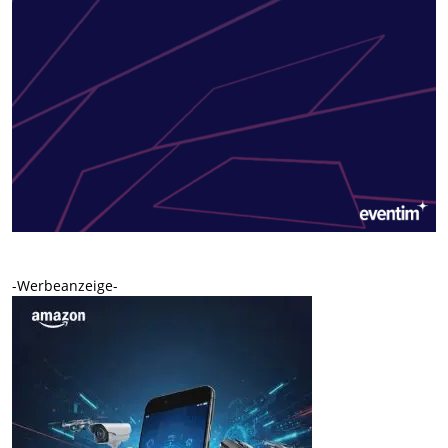
-Werbeanzeige-