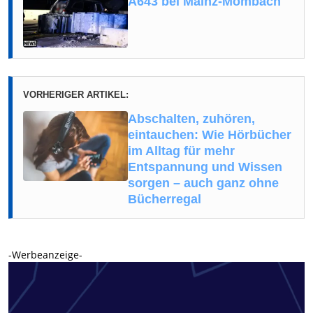
A643 bei Mainz-Mombach
VORHERIGER ARTIKEL:
Abschalten, zuhören,
eintauchen: Wie Hörbücher
im Alltag für mehr
Entspannung und Wissen
sorgen – auch ganz ohne
Bücherregal
-Werbeanzeige-