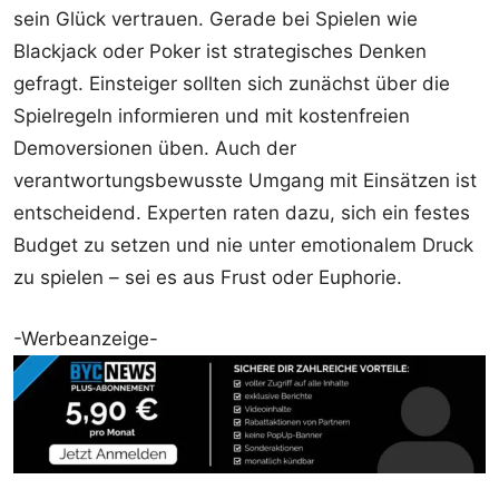
sein Glück vertrauen. Gerade bei Spielen wie
Blackjack oder Poker ist strategisches Denken
gefragt. Einsteiger sollten sich zunächst über die
Spielregeln informieren und mit kostenfreien
Demoversionen üben. Auch der
verantwortungsbewusste Umgang mit Einsätzen ist
entscheidend. Experten raten dazu, sich ein festes
Budget zu setzen und nie unter emotionalem Druck
zu spielen – sei es aus Frust oder Euphorie.
-Werbeanzeige-