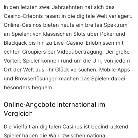
In den letzten zwei Jahrzehnten hat sich das
Casino-Erlebnis rasant in die digitale Welt verlagert.
Online-Casinos bieten heute ein breites Spektrum
an Spielen: von klassischen Slots über Poker und
Blackjack bis hin zu Live-Casino-Erlebnissen mit
echten Croupiers per Videoübertragung. Der große
Vorteil: Spieler können rund um die Uhr, von jedem
Ort der Welt aus, ihr Glück versuchen. Mobile Apps
und Browserlösungen machen das Spielen dabei
besonders bequem.
Online-Angebote international im
Vergleich
Die Vielfalt an digitalen Casinos ist beeindruckend.
Spieler haben die Wahl zwischen national