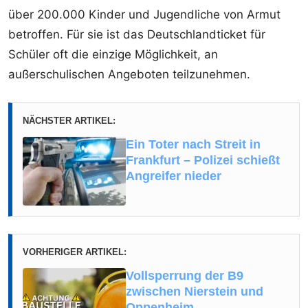
über 200.000 Kinder und Jugendliche von Armut
betroffen. Für sie ist das Deutschlandticket für
Schüler oft die einzige Möglichkeit, an
außerschulischen Angeboten teilzunehmen.
NÄCHSTER ARTIKEL:
Ein Toter nach Streit in
Frankfurt – Polizei schießt
Angreifer nieder
VORHERIGER ARTIKEL:
Vollsperrung der B9
zwischen Nierstein und
Oppenheim