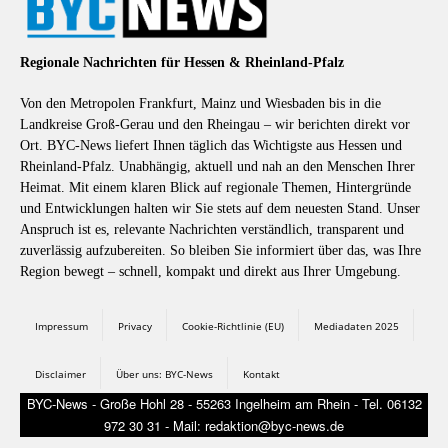
Regionale Nachrichten für Hessen & Rheinland-Pfalz
Von den Metropolen Frankfurt, Mainz und Wiesbaden bis in die
Landkreise Groß-Gerau und den Rheingau – wir berichten direkt vor
Ort. BYC-News liefert Ihnen täglich das Wichtigste aus Hessen und
Rheinland-Pfalz. Unabhängig, aktuell und nah an den Menschen Ihrer
Heimat. Mit einem klaren Blick auf regionale Themen, Hintergründe
und Entwicklungen halten wir Sie stets auf dem neuesten Stand. Unser
Anspruch ist es, relevante Nachrichten verständlich, transparent und
zuverlässig aufzubereiten. So bleiben Sie informiert über das, was Ihre
Region bewegt – schnell, kompakt und direkt aus Ihrer Umgebung.
Impressum
Privacy
Cookie-Richtlinie (EU)
Mediadaten 2025
Disclaimer
Über uns: BYC-News
Kontakt
BYC-News - Große Hohl 28 - 55263 Ingelheim am Rhein - Tel. 06132
972 30 31 - Mail: redaktion@byc-news.de