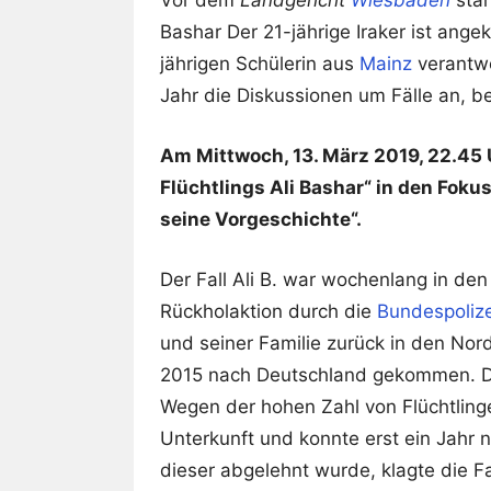
Vor dem
Landgericht
Wiesbaden
star
Bashar Der 21-jährige Iraker ist ange
jährigen Schülerin aus
Mainz
verantwo
Jahr die Diskussionen um Fälle an, be
Am Mittwoch, 13. März 2019, 22.45 
Flüchtlings Ali Bashar“ in den Foku
seine Vorgeschichte“.
Der Fall Ali B. war wochenlang in de
Rückholaktion durch die
Bundespolize
und seiner Familie zurück in den Nordi
2015 nach Deutschland gekommen. Da
Wegen der hohen Zahl von Flüchtling
Unterkunft und konnte erst ein Jahr n
dieser abgelehnt wurde, klagte die F