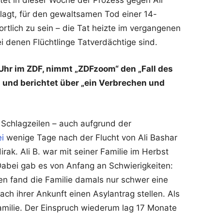
tet in dieser Woche der Prozess gegen Ali
klagt, für den gewaltsamen Tod einer 14-
rtlich zu sein – die Tat heizte im vergangenen
i denen Flüchtlinge Tatverdächtige sind.
Uhr im ZDF, nimmt „ZDFzoom“ den „Fall des
s und berichtet über „ein Verbrechen und
n Schlagzeilen – auch aufgrund der
i
wenige Tage nach der Flucht von Ali Bashar
rak. Ali B. war mit seiner Familie im Herbst
bei gab es von Anfang an Schwierigkeiten:
en fand die Familie damals nur schwer eine
ach ihrer Ankunft einen Asylantrag stellen. Als
amilie. Der Einspruch wiederum lag 17 Monate