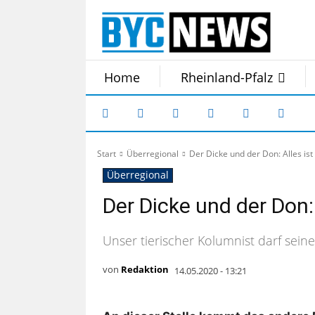
Home
Rheinland-Pfalz
Start
Überregional
Der Dicke und der Don: Alles ist 
Überregional
Der Dicke und der Don: A
Unser tierischer Kolumnist darf sein
von
Redaktion
14.05.2020 - 13:21