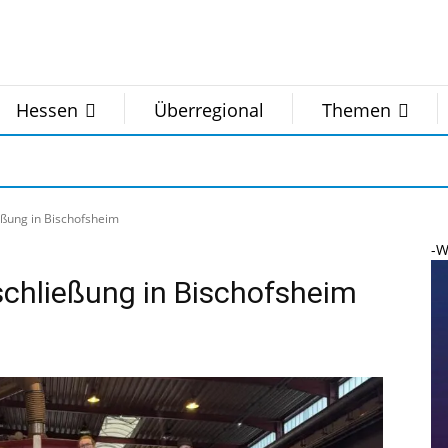
Hessen
Überregional
Themen
ßung in Bischofsheim
-W
chließung in Bischofsheim