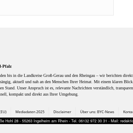
d-Pfalz
en bis in die Landkreise Groß-Gerau und den Rheingau – wir berichten direkt 
hängig, aktuell und nah an den Menschen Ihrer Heimat. Mit einem klaren Blic
en Stand. Unser Anspruch ist es, relevante Nachrichten verständlich, transparen
hnell, kompakt und direkt aus Ihrer Umgebung.
 (EU)
Mediadaten 2025
Disclaimer
Über uns: BYC-News
Konta
e Hohl 28 - 55263 Ingelheim am Rhein - Tel. 06132 972 30 31 - Mail: redak