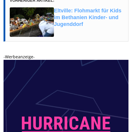
VORHERIGER ARTIKEL:
Eltville: Flohmarkt für Kids
im Bethanien Kinder- und
Jugenddorf
-Werbeanzeige-