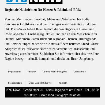
Regionale Nachrichten für Hessen & Rheinland-Pfalz
Von den Metropolen Frankfurt, Mainz und Wiesbaden bis in die
Landkreise Groß-Gerau und den Rheingau – wir berichten direkt vor
Ort. BYC-News liefert Ihnen täglich das Wichtigste aus Hessen und
Rheinland-Pfalz. Unabhängig, aktuell und nah an den Menschen Ihrer
Heimat. Mit einem klaren Blick auf regionale Themen, Hintergründe
und Entwicklungen halten wir Sie stets auf dem neuesten Stand. Unser
Anspruch ist es, relevante Nachrichten verständlich, transparent und
zuverlässig aufzubereiten. So bleiben Sie informiert über das, was Ihre
Region bewegt – schnell, kompakt und direkt aus Ihrer Umgebung.
Impressum
Privacy
Cookie-Richtlinie (EU)
Disclaimer
Mediadaten
Über uns: BYC-News
Kontakt
BYC-News - Große Hohl 28 - 55263 Ingelheim am Rhein - Tel. 06132
972 30 31 - Mail: redaktion@byc-news.de