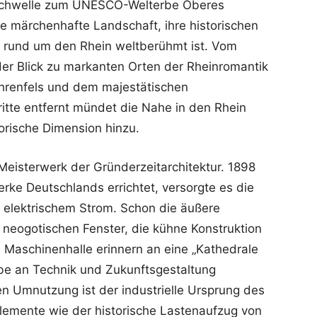
r Schwelle zum UNESCO-Welterbe Oberes
ihre märchenhafte Landschaft, ihre historischen
 rund um den Rhein weltberühmt ist. Vom
r Blick zu markanten Orten der Rheinromantik
hrenfels und dem majestätischen
tte entfernt mündet die Nahe in den Rhein
torische Dimension hinzu.
eisterwerk der Gründerzeitarchitektur. 1898
rke Deutschlands errichtet, versorgte es die
t elektrischem Strom. Schon die äußere
 neogotischen Fenster, die kühne Konstruktion
Maschinenhalle erinnern an eine „Kathedrale
aube an Technik und Zukunftsgestaltung
en Umnutzung ist der industrielle Ursprung des
lemente wie der historische Lastenaufzug von