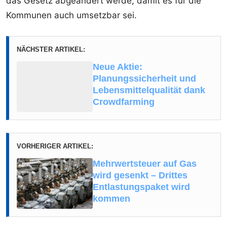
das Gesetz abgeändert werde, damit es für die
Kommunen auch umsetzbar sei.
NÄCHSTER ARTIKEL:
Neue Aktie:
Planungssicherheit und
Lebensmittelqualität dank
Crowdfarming
VORHERIGER ARTIKEL:
Mehrwertsteuer auf Gas
wird gesenkt – Drittes
Entlastungspaket wird
kommen