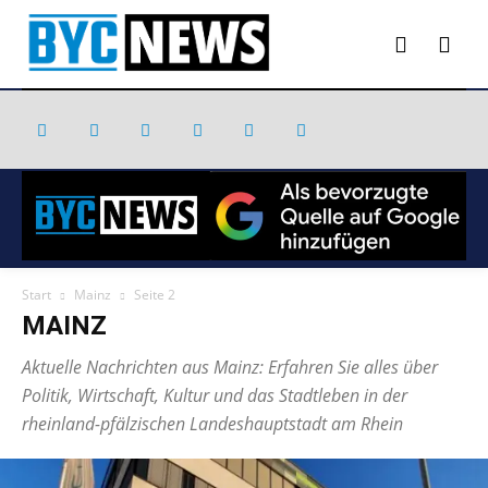
Start
Mainz
Seite 2
MAINZ
Aktuelle Nachrichten aus Mainz: Erfahren Sie alles über
Politik, Wirtschaft, Kultur und das Stadtleben in der
rheinland-pfälzischen Landeshauptstadt am Rhein