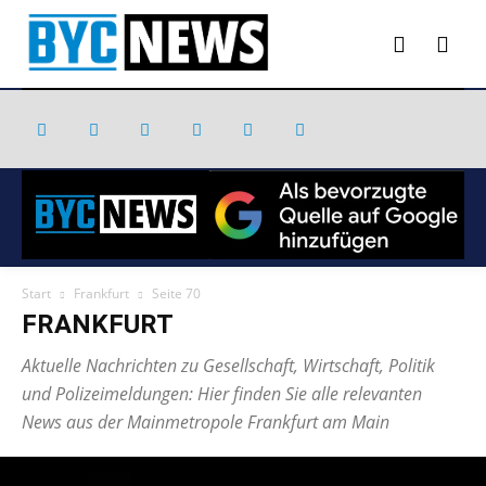
Start
Frankfurt
Seite 70
FRANKFURT
Aktuelle Nachrichten zu Gesellschaft, Wirtschaft, Politik
und Polizeimeldungen: Hier finden Sie alle relevanten
News aus der Mainmetropole Frankfurt am Main