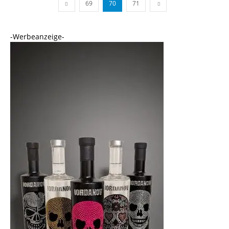
69
70
71
-Werbeanzeige-