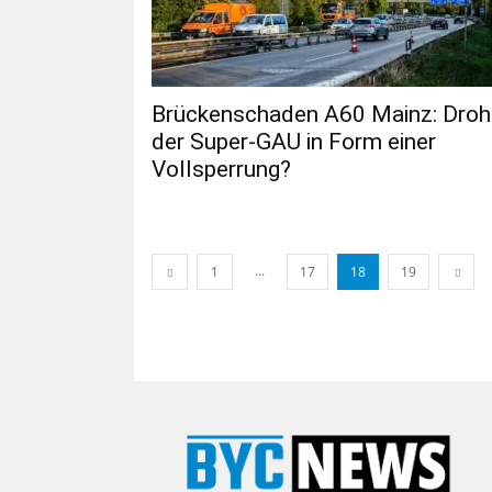
Brückenschaden A60 Mainz: Droh
der Super-GAU in Form einer
Vollsperrung?
...
1
17
18
19