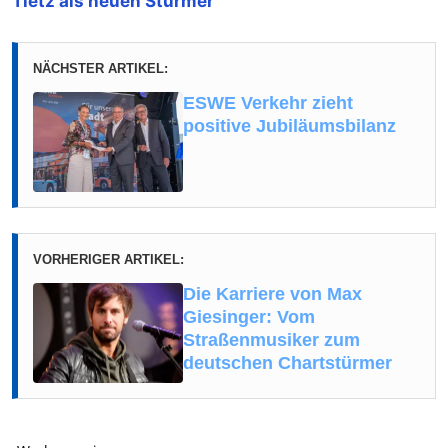
Tietz als neuen Stürmer
NÄCHSTER ARTIKEL:
ESWE Verkehr zieht
positive Jubiläumsbilanz
VORHERIGER ARTIKEL:
Die Karriere von Max
Giesinger: Vom
Straßenmusiker zum
deutschen Chartstürmer