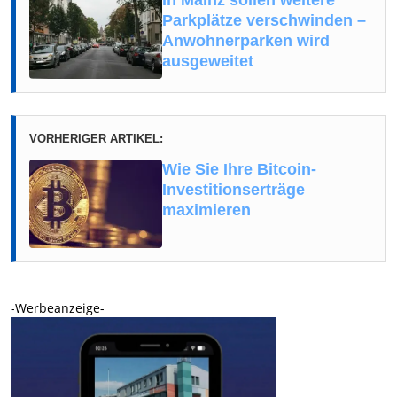
Parkplätze verschwinden –
Anwohnerparken wird
ausgeweitet
VORHERIGER ARTIKEL:
Wie Sie Ihre Bitcoin-
Investitionserträge
maximieren
-Werbeanzeige-