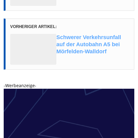
VORHERIGER ARTIKEL:
Schwerer Verkehrsunfall
auf der Autobahn A5 bei
Mörfelden-Walldorf
-Werbeanzeige-