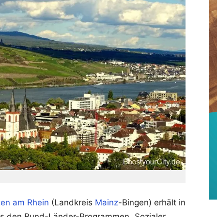
gen am Rhein
(Landkreis
Mainz
-Bingen) erhält in
us den Bund-Länder-Programmen „Sozialer