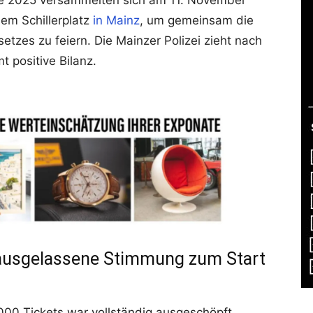
e 2025 versammelten sich am 11. November
em Schillerplatz
in Mainz
, um gemeinsam die
zes zu feiern. Die Mainzer Polizei zieht nach
 positive Bilanz.
 ausgelassene Stimmung zum Start
000 Tickets war vollständig ausgeschöpft.