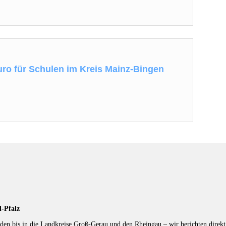
Euro für Schulen im Kreis Mainz-Bingen
d-Pfalz
en bis in die Landkreise Groß-Gerau und den Rheingau – wir berichten direkt 