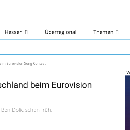
Hessen
Überregional
Themen
beim Eurovision Song Contest
-W
tschland beim Eurovision
 Ben Dolic schon früh.