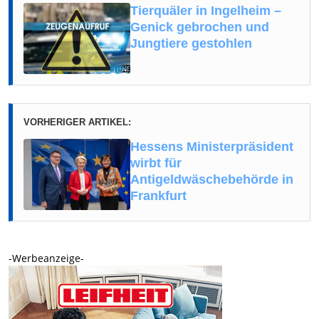
Tierquäler in Ingelheim –
Genick gebrochen und
Jungtiere gestohlen
VORHERIGER ARTIKEL:
Hessens Ministerpräsident
wirbt für
Antigeldwäschebehörde in
Frankfurt
-Werbeanzeige-