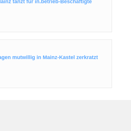
ainz tanzt für in.betrieb-Beschäftigte
gen mutwillig in Mainz-Kastel zerkratzt