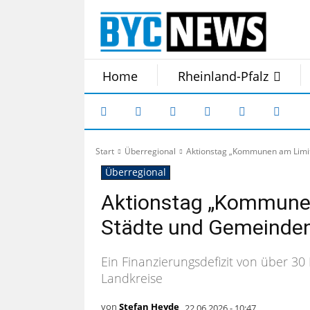
Home
Rheinland-Pfalz
Start
Überregional
Aktionstag „Kommunen am Limit
Überregional
Aktionstag „Kommunen
Städte und Gemeinde
Ein Finanzierungsdefizit von über 30
Landkreise
von
Stefan Heyde
22.06.2026 - 10:47