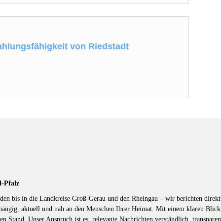
ahlungsfähigkeit von Riedstadt
d-Pfalz
en bis in die Landkreise Groß-Gerau und den Rheingau – wir berichten direkt 
hängig, aktuell und nah an den Menschen Ihrer Heimat. Mit einem klaren Blic
en Stand. Unser Anspruch ist es, relevante Nachrichten verständlich, transparen