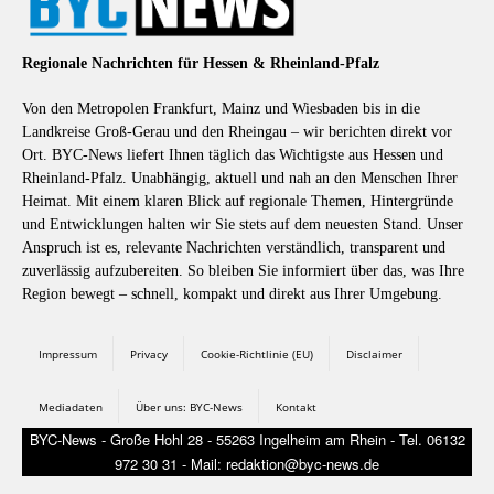
Regionale Nachrichten für Hessen & Rheinland-Pfalz
Von den Metropolen Frankfurt, Mainz und Wiesbaden bis in die
Landkreise Groß-Gerau und den Rheingau – wir berichten direkt vor
Ort. BYC-News liefert Ihnen täglich das Wichtigste aus Hessen und
Rheinland-Pfalz. Unabhängig, aktuell und nah an den Menschen Ihrer
Heimat. Mit einem klaren Blick auf regionale Themen, Hintergründe
und Entwicklungen halten wir Sie stets auf dem neuesten Stand. Unser
Anspruch ist es, relevante Nachrichten verständlich, transparent und
zuverlässig aufzubereiten. So bleiben Sie informiert über das, was Ihre
Region bewegt – schnell, kompakt und direkt aus Ihrer Umgebung.
Impressum
Privacy
Cookie-Richtlinie (EU)
Disclaimer
Mediadaten
Über uns: BYC-News
Kontakt
BYC-News - Große Hohl 28 - 55263 Ingelheim am Rhein - Tel. 06132
972 30 31 - Mail: redaktion@byc-news.de