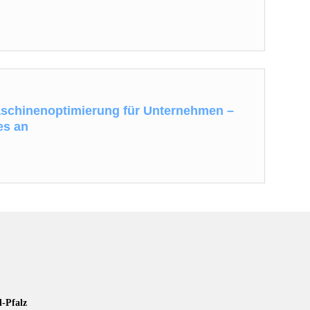
schinenoptimierung für Unternehmen –
es an
d-Pfalz