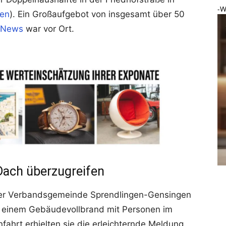
-W
gen
). Ein Großaufgebot von insgesamt über 50
-News
war vor Ort.
Dach überzugreifen
 der Verbandsgemeinde Sprendlingen-Gensingen
zu einem Gebäudevollbrand mit Personen im
fahrt erhielten sie die erleichternde Meldung,